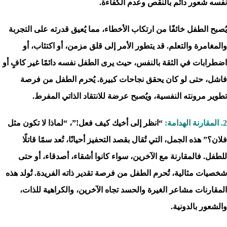
نفسه شعور دائم بالنقص وعدم الكفاءة.
يُصبح الطفل خائفًا من ارتكاب الأخطاء، مما يُعيق قدرته على التجربة
والمغامرة والتعلم. قد يتطور الأمر إلى قلق مزمن، أو اكتئاب، أو
اضطرابات في الثقة بالنفس، حيث يرى الطفل نفسه دائمًا غير كافٍ أو
فاشل، حتى لو كان يحقق نجاحات كبيرة. يُحرم الطفل من فرصة
تطوير مرونته النفسية، ويُصبح عرضة للانتقاد الذاتي المفرط.
2. المقارنة الهدامة:
“انظر إلى أخيك كيف فعل!”، “لماذا لا تكون مثل
فلان؟” هذه الجمل، التي تُقال بقصد التحفيز أحيانًا، تُعد سمًا قاتلًا
للطفل. فالمقارنة مع الآخرين، سواء كانوا أشقاء، أصدقاء، أو حتى
شخصيات مثالية، تُحرم الطفل من فرصة تقدير ذاته الفريدة. تُولد هذه
المقارنات مشاعر الغيرة والحسد تجاه الآخرين، والكراهية للذات،
والشعور بالدونية.