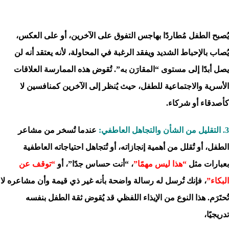
يُصبح الطفل مُطاردًا بهاجس التفوق على الآخرين، أو على العكس،
يُصاب بالإحباط الشديد ويفقد الرغبة في المحاولة، لأنه يعتقد أنه لن
يصل أبدًا إلى مستوى “المقارَن به”. تُقوض هذه الممارسة العلاقات
الأسرية والاجتماعية للطفل، حيث يُنظر إلى الآخرين كمنافسين لا
كأصدقاء أو شركاء.
3. التقليل من الشأن والتجاهل العاطفي:
عندما تُسخر من مشاعر
الطفل، أو تُقلل من أهمية إنجازاته، أو تُتجاهل احتياجاته العاطفية
بعبارات مثل
“هذا ليس مهمًا”
، “أنت حساس جدًا”، أو
“توقف عن
البكاء”
، فإنك تُرسل له رسالة واضحة بأنه غير ذي قيمة وأن مشاعره لا
تُحتَرَم. هذا النوع من الإيذاء اللفظي قد يُقوض ثقة الطفل بنفسه
تدريجيًا،