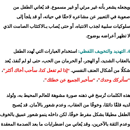
ويجعله يشعر بأنه غير مرئي أو غير مسموع. قد يُعاني الطفل من
صعوبة في التعبير عن مشاعره لاحقًا في حياته، أو قد يلجأ إلى
سلوكيات سلبية لجذب الانتباه، أو حتى يُصاب بـالاكتئاب الصامت الذي
لا تظهر أعراضه بوضوح.
4. التهديد والتخويف اللفظي:
استخدام العبارات التي تُهدد الطفل
بالعقاب الشديد، أو الهجر، أو الحرمان من الحب، حتى لو لم تُنفذ، يُعد
شكلًا من أشكال العنف النفسي.
“إذا لم تفعل كذا، سأحب أخاك أكثر”
،
“سأتركك وحدك”
،
“سأخبر الجميع عن خطئك”
.
هذه الكلمات تُرسخ في ذهنه صورة مشوهة للعالم المحيط به، وتُولد
لديه قلقًا دائمًا، وخوفًا من العقاب، وعدم شعور بالأمان. قد يُصبح
الطفل مطيعًا بشكل مفرط خوفًا، لكن داخله ينمو شعور عميق بالخوف
وعدم الثقة بالآخرين، وقد يُعاني من اضطرابات ما بعد الصدمة المعقدة