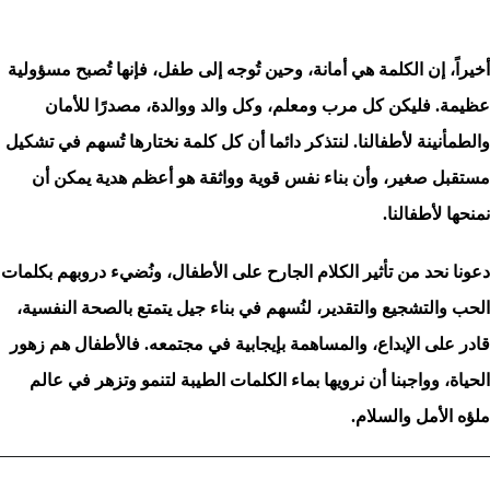
أخيراً، إن الكلمة هي أمانة، وحين تُوجه إلى طفل، فإنها تُصبح مسؤولية
عظيمة. فليكن كل مرب ومعلم، وكل والد ووالدة، مصدرًا للأمان
والطمأنينة لأطفالنا. لنتذكر دائما أن كل كلمة نختارها تُسهم في تشكيل
مستقبل صغير، وأن بناء نفس قوية وواثقة هو أعظم هدية يمكن أن
نمنحها لأطفالنا.
دعونا نحد من تأثير الكلام الجارح على الأطفال، ونُضيء دروبهم بكلمات
الحب والتشجيع والتقدير، لنُسهم في بناء جيل يتمتع بالصحة النفسية،
قادر على الإبداع، والمساهمة بإيجابية في مجتمعه. فالأطفال هم زهور
الحياة، وواجبنا أن نرويها بماء الكلمات الطيبة لتنمو وتزهر في عالم
ملؤه الأمل والسلام.