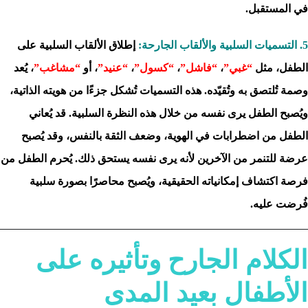
في المستقبل.
5. التسميات السلبية والألقاب الجارحة:
إطلاق الألقاب السلبية على
الطفل، مثل
“غبي”
،
“فاشل”
،
“كسول”
،
“عنيد”
، أو
“مشاغب”
، يُعد
وصمة تُلتصق به وتُقيّده. هذه التسميات تُشكل جزءًا من هويته الذاتية،
ويُصبح الطفل يرى نفسه من خلال هذه النظرة السلبية. قد يُعاني
الطفل من اضطرابات في الهوية، وضعف الثقة بالنفس، وقد يُصبح
عرضة للتنمر من الآخرين لأنه يرى نفسه يستحق ذلك. يُحرم الطفل من
فرصة اكتشاف إمكانياته الحقيقية، ويُصبح محاصرًا بصورة سلبية
فُرضت عليه.
الكلام الجارح وتأثيره على
الأطفال بعيد المدى