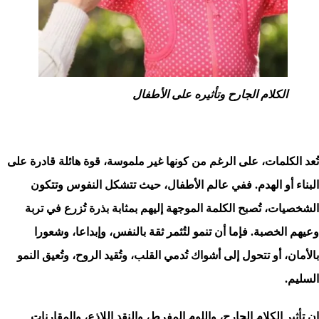
الكلام الجارح وتأثيره على الأطفال
تُعد الكلمات، على الرغم من كونها غير ملموسة، قوة هائلة قادرة على
البناء أو الهدم. ففي عالم الأطفال، حيث تتشكل النفوس وتتكون
الشخصيات، تُصبح الكلمة الموجهة إليهم بمثابة بذرة تُزرع في تربة
وعيهم الخصبة. فإما أن تنمو لتُثمر ثقة بالنفس، وإبداعا، وشعورا
بالأمان، أو تتحول إلى أشواك تُدمي القلب، وتُقيد الروح، وتُعيق النمو
السليم.
إن تأثير الكلام الجارح، واللوم المفرط، والنقد اللاذع، والمقارنات