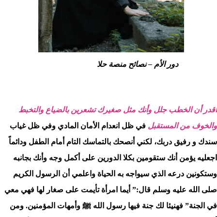
دور الأم – نصائح منصة حلا
أقدر أن الخطب جلل وأنك مثل صغيرك تشعرين بالضياع
والتخبط
والخوف من المستقبل
في ظل انعدام الأمان المادي وفي ظل غياب
سندك و رفيق دربك، لكني أنصحك بالتماسك التام أمام الطفل ودائماً
اجعليه يؤمن أنك ستقومين بكلا الدورين على أكمل وجه وأنك بجانبه
وستكونين درعه الذي سيواجه به الحياة واعلمي أن الرسول الكريم
صلى الله عليه وسلم قال:” أيما امرأة تأيمت على صغار لها فهي معي
في الجنة” فهنيئا لك جنة فيها رسول الله ﷺ وأمهات المؤمنين. ومن