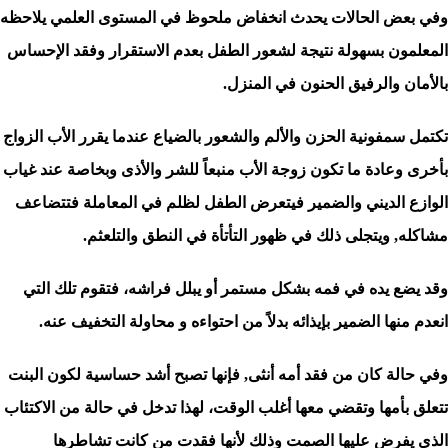
وفي بعض الحالات يحدث انخفاض ملحوظ في المستوى العلمي يلاحظه
المعلمون بسهولة نتيجة لشعور الطفل بعدم الاستقرار وفقد الإحساس
بالأمان والرفيق الحنون في المنزل.
تكتمل سمفونية الحزن والألم والشعور بالضياع عندما يقرر الأب الزواج
بأخرى وعادة ما تكون زوجة الأب منبعاً للشر والأذى وبخاصة عند غياب
الوازع الديني والضمير فيتعرض الطفل لظلم في المعاملة فتتضاعف
مشاكله, ويتجلى ذلك في ظهور التأتأة في النطق والتلعثم.
وقد يضع يده في فمه بشكل مستمر أو يبلل فراشه، فتقوم تلك التي
انعدم منها الضمير بإيذائه بدلاً من احتواءه و محاولة التخفيف عنه.
وفي حالة كان من فقد أمه أنثى, فإنها تصبح أشد حساسية لكون البنت
تتعلق بأمها وتقضي معها أغلب الوقت، لهذا تدخل في حالة من الاكتئاب
الذي يفرض عليها الصمت وذلك لأنها فقدت من كانت تشاطرها