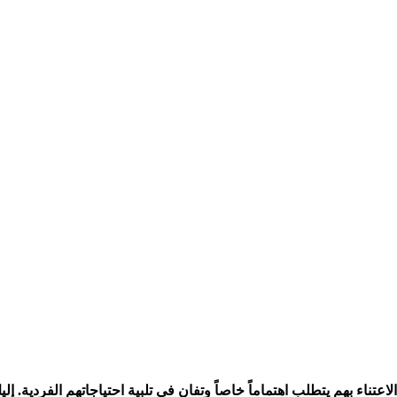
الاعتناء بهم يتطلب اهتماماً خاصاً وتفانٍ في تلبية احتياجاتهم الفردية. 